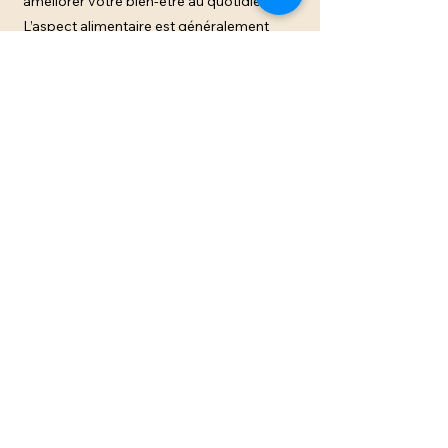
améliorer votre bien-être au quotidien.
L’aspect alimentaire est généralement
consacré lors d’une séance classique
d’Energétique Traditionnelle Chinoise.
Pour cette dernière, elle sera alors ajustée
pour aborder seulement ce besoin précis.
Contact
Mail:
david.plourde.mtc@gmail.com
Tel:
07.52.07.01.72
Site:
www.david-plourde-mtc.com
Site internet, identité visuelle, marque déposée
en propriété de Evelyne Salmon
© Le Souffle du Cerf Blanc. 2 Rue du Général de