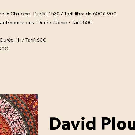
tionnelle Chinoise:
Durée: 1h30 / Tarif libre à partir
lle Chinoise: Durée: 1h30 / Tarif libre de 60€ à 90€
:
Durée: 1h / Tarif: 50€
nt/nourissons: Durée: 45min / Tarif: 50€
oise:
Durée: 1h / Tarif: 55€
rif: 75€
Durée: 1h / Tarif: 60€
 90€
David Plo