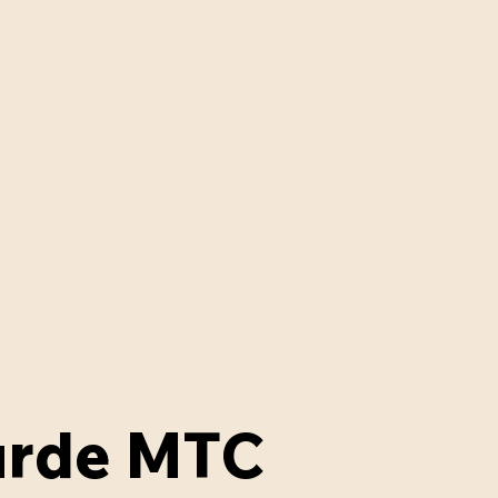
 de 60€
urde MTC