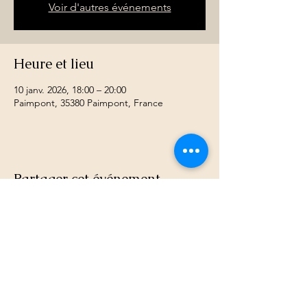
Voir d'autres événements
Heure et lieu
10 janv. 2026, 18:00 – 20:00
Paimpont, 35380 Paimpont, France
Partager cet événement
Site internet, identité visuelle, marque déposée
en propriété de Evelyne Salmon
© Le Souffle du Cerf Blanc. 2 Rue du Général de
Gaulle, 35380 Paimpont. Centre de thérapies
holistiques: Association Loi 1901